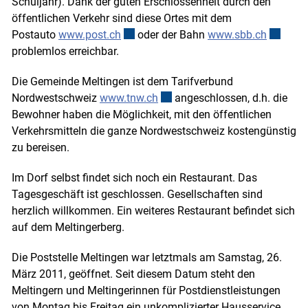
Schuljahr). Dank der guten Erschlossenheit durch den
öffentlichen Verkehr sind diese Ortes mit dem
Postauto
www.post.ch
Externer Link wird in einem neuen Fens
oder der Bahn
www.sbb.ch
Externer
problemlos erreichbar.
Die Gemeinde Meltingen ist dem Tarifverbund
Nordwestschweiz
www.tnw.ch
Externer Link wird in einem ne
angeschlossen, d.h. die
Bewohner haben die Möglichkeit, mit den öffentlichen
Verkehrsmitteln die ganze Nordwestschweiz kostengünstig
zu bereisen.
Im Dorf selbst findet sich noch ein Restaurant. Das
Tagesgeschäft ist geschlossen. Gesellschaften sind
herzlich willkommen. Ein weiteres Restaurant befindet sich
auf dem Meltingerberg.
Die Poststelle Meltingen war letztmals am Samstag, 26.
März 2011, geöffnet. Seit diesem Datum steht den
Meltingern und Meltingerinnen für Postdienstleistungen
von Montag bis Freitag ein unkomplizierter Hausservice