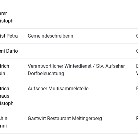
rer
istoph
ist Petra
Gemeindeschreiberin
ni Dario
trich
Verantwortlicher Winterdienst / Stv. Aufseher
bin
Dorfbeleuchtung
trich-
Aufseher Multisammelstelle
haus
istoph
hin
Gastwirt Restaurant Meltingerberg
nni