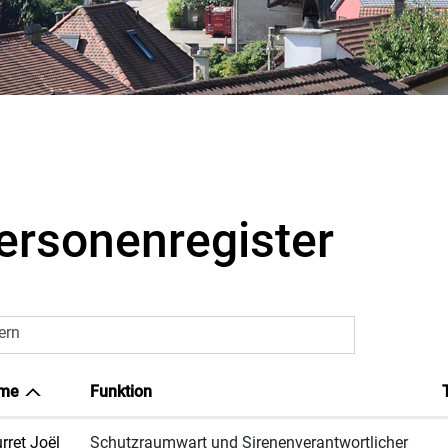
ausgewählt)
ersonenregister
tern
me
Funktion
rret Joël
Schutzraumwart und Sirenenverantwortlicher