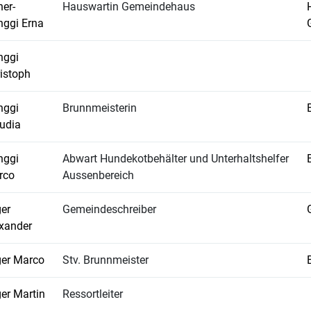
er-
Hauswartin Gemeindehaus
ggi Erna
nggi
istoph
nggi
Brunnmeisterin
udia
nggi
Abwart Hundekotbehälter und Unterhaltshelfer
rco
Aussenbereich
er
Gemeindeschreiber
xander
er Marco
Stv. Brunnmeister
er Martin
Ressortleiter