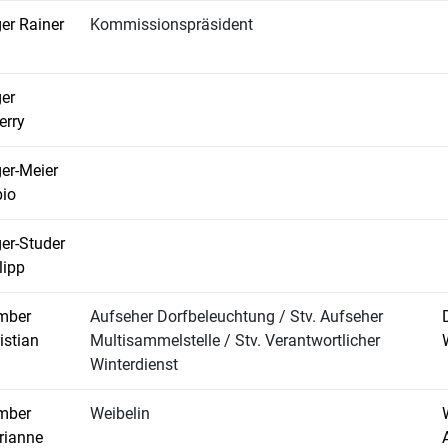
er Rainer
Kommissionspräsident
er
erry
er-Meier
io
er-Studer
lipp
mber
Aufseher Dorfbeleuchtung / Stv. Aufseher
istian
Multisammelstelle / Stv. Verantwortlicher
Winterdienst
mber
Weibelin
rianne