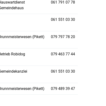
Hauswartdienst
061 791 07 78
Gemeindehaus
061 551 03 30
Brunnmeisterwesen (Pikett)
079 797 78 20
Betrieb Robidog
079 463 77 44
Gemeindekanzlei
061 551 03 30
Brunnmeisterwesen (Pikett)
079 489 39 47