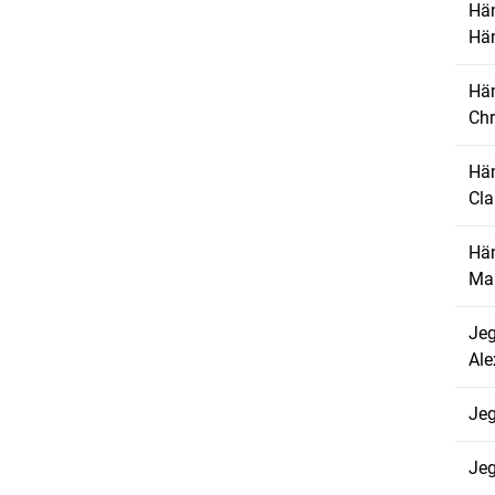
Hän
Hän
Hä
Chr
Hä
Cla
Hä
Ma
Jeg
Ale
Jeg
Jeg