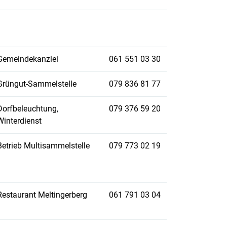
Gemeindekanzlei
061 551 03 30
Grüngut-Sammelstelle
079 836 81 77
Dorfbeleuchtung
,
079 376 59 20
Winterdienst
Betrieb Multisammelstelle
079 773 02 19
Restaurant Meltingerberg
061 791 03 04